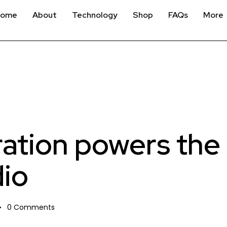
Home
About
Technology
Shop
FAQs
More
ration powers th
dio
0
Comments