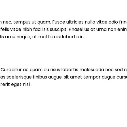
ec, tempus ut quam. Fusce ultricies nulla vitae odio fringi
elis vitae nibh facilisis suscipit. Phasellus at urna non en
s arcu neque, at mattis nisi lobortis in.
a. Curabitur ac quam eu risus lobortis malesuada nec sed n
Cras scelerisque finibus augue, sit amet tempor augue cu
erit eget nisl.